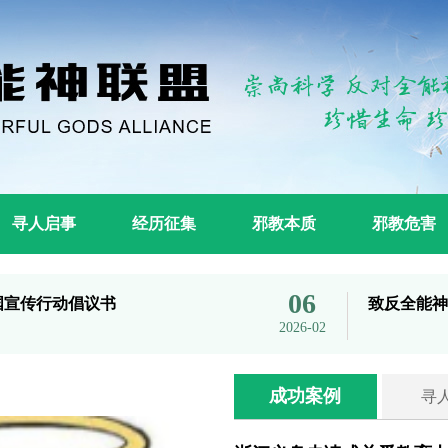
寻人启事
经历征集
邪教本质
邪教危害
06
全国宣传行动倡议书
致反全能神
2026-02
成功案例
寻