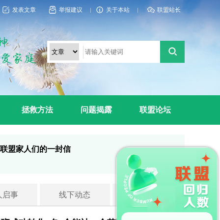
发表文章
举报建议
关于本站
联盟站长
拯救方法
问题揭露
联盟论坛
联盟家人们的一封信
人启事
线下动态
反邪视频