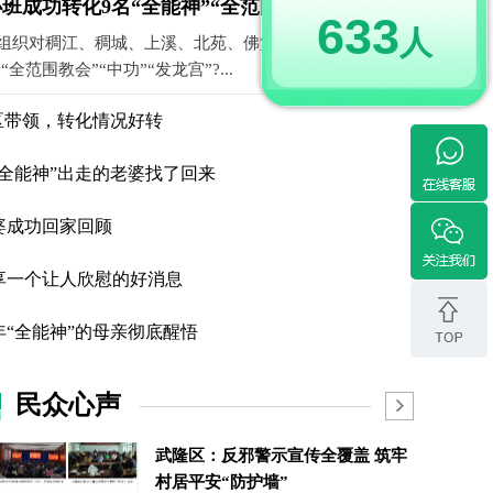
成功转化9名“全能神”“全范围教会...
633
人
组织对稠江、稠城、上溪、北苑、佛堂，廿三里等镇街的
全范围教会”“中功”“发龙宫”?...
区带领，转化情况好转
全能神”出走的老婆找了回来
婆成功回家回顾
享一个让人欣慰的好消息
“全能神”的母亲彻底醒悟
民众心声
武隆区：反邪警示宣传全覆盖 筑牢
村居平安“防护墙”