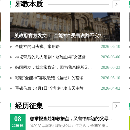
邪教本质
英政府官方发文：“全能神” 受害说辞不实?...
0
全能神的口头禅、常用语
2026-06-10
0
神坛背后的凡人闹剧：赵维山与“女基督...
2026-06-06
0
韩国网友：我非常肯定，因为我亲眼所见...
2026-05-23
2
戳破“全能神”篡改诋毁《圣经》的荒谬...
2026-05-10
9
重磅信息：4月1日"全能神"攻击天主教
2026-04-02
经历征集
08
想举报查处邪教据点，又害怕年迈的父母...
我的父母深陷邪教已经四五年之久，长期的洗...
2026-08