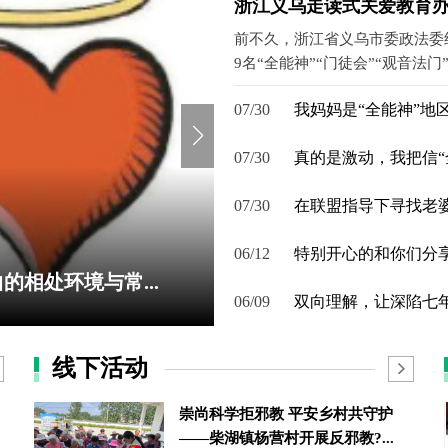
浙江义乌走读式关爱教育办班
前不久，浙江省义乌市委政法委
9名“全能神”“门徒会”“观音法门”“
07/30
我妈妈是“全能神”地
07/30
真的是激动，我把信“
07/30
在联盟指导下寻找老
06/12
特别开心的和你们分
相处环境与常...
06/09
双向理解，让深陷七年
线下活动
崇尚科学拒邪教 平安乡村共守护
——柴湖镇杨营村开展反邪教?...