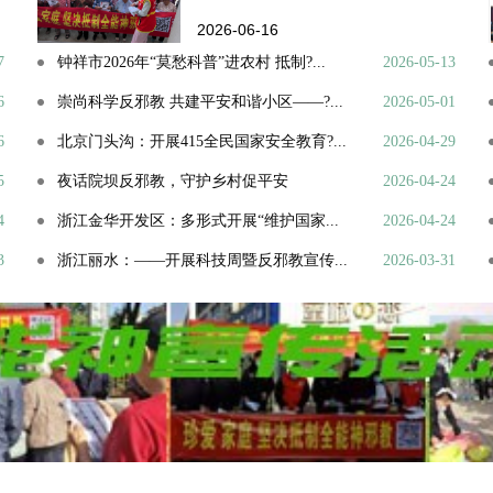
2026-06-16
7
钟祥市2026年“莫愁科普”进农村 抵制?...
2026-05-13
6
崇尚科学反邪教 共建平安和谐小区——?...
2026-05-01
6
北京门头沟：开展415全民国家安全教育?...
2026-04-29
5
夜话院坝反邪教，守护乡村促平安
2026-04-24
4
浙江金华开发区：多形式开展“维护国家...
2026-04-24
3
浙江丽水：——开展科技周暨反邪教宣传...
2026-03-31